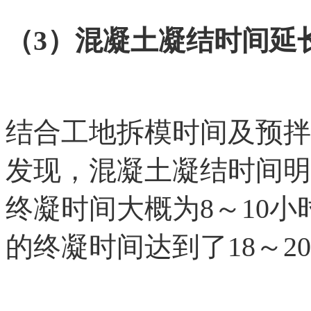
（3）混凝土凝结时间延
结合工地拆模时间及预拌
发现，混凝土凝结时间明
终凝时间大概为8～10
的终凝时间达到了18～2