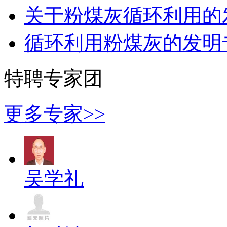
关于粉煤灰循环利用的
循环利用粉煤灰的发明
特聘专家团
更多专家>>
吴学礼