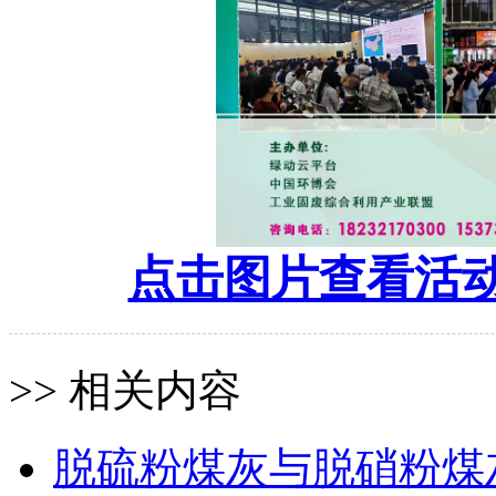
点击图片查看活动
>> 相关内容
脱硫粉煤灰与脱硝粉煤