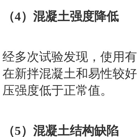
（4）混凝土强度降低
经多次试验发现，使用有
在新拌混凝土和易性较好
压强度低于正常值。
（5）混凝土结构缺陷