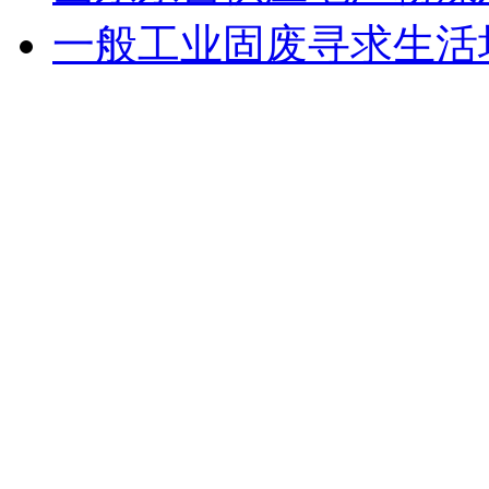
一般工业固废寻求生活