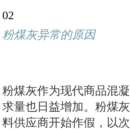
02
粉煤灰异常的原因
粉煤灰作为现代商品混凝
求量也日益增加。粉煤灰
料供应商开始作假，以次