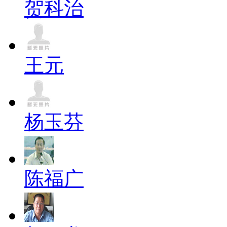
贺科治
王元
杨玉芬
陈福广