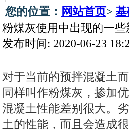
您的位置：
网站首页
>
基
粉煤灰使用中出现的一些
发布时间: 2020-06-23 1
对于当前的预拌混凝土而
同样叫作粉煤灰，掺加优
混凝土性能差别很大。劣
土的性能，而且会造成很