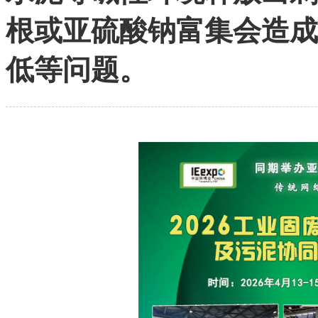
根或亚硫酸钠富集会造成
低等问题。