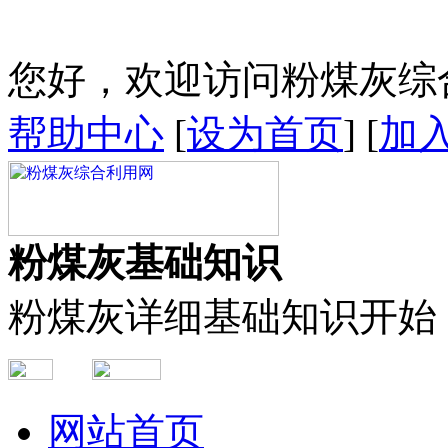
您好，欢迎访问粉煤灰综
帮助中心
[
设为首页
] [
加
粉煤灰基础知识
粉煤灰详细基础知识开始
网站首页