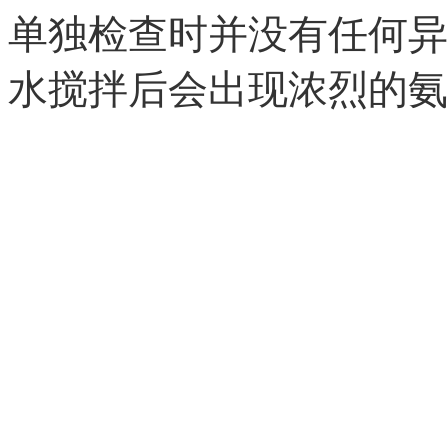
单独检查时并没有任何异
水搅拌后会出现浓烈的氨