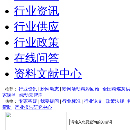
行业资讯
行业供应
行业政策
在线问答
资料文献中心
行业资讯
|
粉网动态
|
粉网活动精彩回顾
|
全国粉煤灰
推荐：
家课堂
|
绿动云智库
专家答疑
|
我要提问
|
行业标准
|
行业论文
|
政策法规
|
热搜：
帮助
|
产业报告研究中心