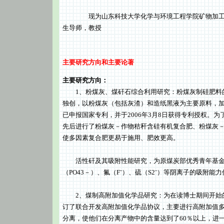
现为山东科技大学化学与环境工程学院矿物加工
生导师，教授
主
要研究方向和主要论著
主
要研究方向：
1、粉煤灰、煤矸石综合利用研究：粉煤灰制硅肥料的
独创，以粉煤灰（包括灰渣）和造纸黑液为主要原料，加
已申报国家专利，并于2006年3月8日获得专利授权。为
先后进行了粉煤灰－作物秸秆含硅有机复合肥、粉煤灰
使多因素复合肥更易于施用、肥效更高。
活性矸及其吸附性能研究，为原煤炭部优秀青年基金
（PO43－）、氟（Fˉ）、硫（S2ˉ）等阴离子的吸附能
2、煤制高附加值化学品研究：为在读博士期间开始的
订了联合开发高附加值化学品协议，主要进行高附加值
分离，使他们在分离产物中的含量达到了60％以上，进