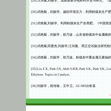
[29] 汪兴隆,刘振学。浅谈煤基导电材料开发与研究。《煤
[30] 武艳菊，刘振学。减轻环境压力，利用粉煤灰生产肥料。
[31] 武艳菊,刘振学。利用粉煤灰生产农用肥。《中国资源综
[32] 武艳菊，刘振学，初乃波，山东省粉煤灰中金属铬的测
[33] 武艳菊,田爱杰,刘振学,汪兴隆。用正交试验法研究粉煤
[34] 武艳菊，刘振学，初乃波。粉煤灰中重金属元素镉的分
[35] Liu Z.X., Park J.N., Abdi S.H.R, Park S.K., Park Y.K.,
Ethylene. Topics in Catalyst,
[36] 刘振学，程传格，王中卫。GC/MS分析某