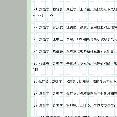
[21] 刘振学，魏贤勇，周仕学，王华兰。煤的溶剂萃取
26（2）：1-5
[22] 刘振学，孙汉友，汪兴隆，张震。使用硅肥对土壤碱
[23] 刘振学，王中卫，李敏。XRD物相分析研究煤炭气化炉
[24] 刘振学，周建芬。粉煤灰硅肥料栽种花生研究报告。《
[25] 张兆春，刘振学，牛富玲，耿元伟。活性矸对硫、氟、
419
[26]张桂英，刘振学，宋吉勇，陈丽慧。煤的复合溶剂萃取研
[27] 周仕学，刘振学，张桂英。强粘结性煤与有机废物共热
[28] 周仕学，刘振学，管典德，江怀臣。生物质型焦生产工