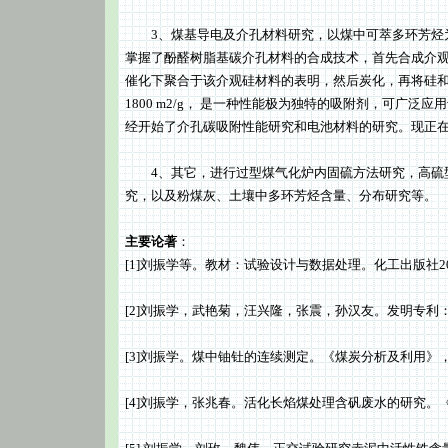
3、煤基导电及介孔材料研究，以煤中可萃多环芳烃为
掌握了酚醛树脂基碳介孔材料的合成技术，首先合成介
催化下聚合于该介观硅材料的表明，然后炭化，再将硅和
1800 m2/g， 是一种性能极为独特的吸附剂，可广
经开始了介孔碳吸附性能研究和电池材料的研究。现正
4、其它，进行过型煤气化炉内固硫方法研究，高硫型
究，以及粉煤灰、土壤中多环芳烃含量、分布研究等。
主要论著
：
[1]刘振学等。教材：试验设计与数据处理。化工出版社2
[2]刘振学，武艳菊，汪兴隆，张震，孙汉友。发明专利：一种
[3]刘振学。煤中铀钍的连续测定。《煤炭分析及利用》，199
[4]刘振学，张兆春。活化长焰煤处理含矾废水的研究。《煤炭