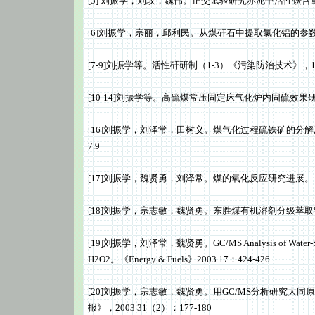
[5] 刘振学，刘玫，魏伟。正交试验研究赤泥中活性铁含量测
[6]刘振学，宗丽，邱利民。从煤矸石中提取氯化铝的参数优化
[7-9]刘振学等。活性矸研制（1-3）《污染防治技术》，199
[10-14]刘振学等。高硫煤常压固定床气化炉内固硫效果研究
[16]刘振学，刘泽常，田树义。煤气化过程硫铁矿的分解
7.9
[17]刘振学，魏贤勇，刘泽常。煤的氧化反应研究进展。《煤
[18]刘振学，宗志敏，魏贤勇。东胜煤有机溶剂分级萃取物的G
[19]刘振学，刘泽常，魏贤勇。GC/MS Analysis of Water-Soluble
H2O2。《Energy & Fuels》2003 17：424-426
[20]刘振学，宗志敏，魏贤勇。用GC/MS分析研究大
报》，2003 31（2）：177-180