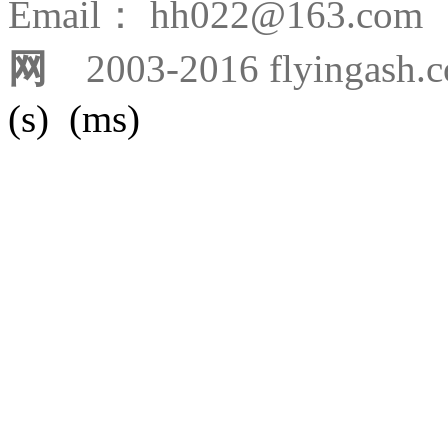
Email： hh022@163.
网
2003-2016 flyingash.
(s) (ms)