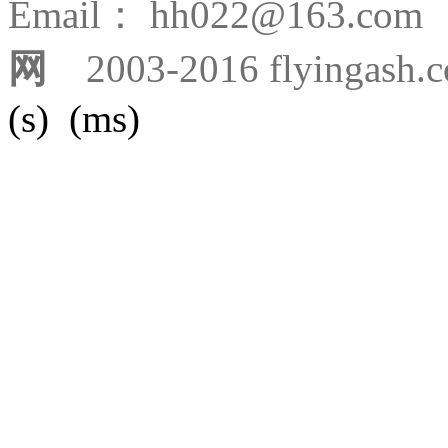
Email： hh022@163.
网
2003-2016 flyingash.
(s) (ms)