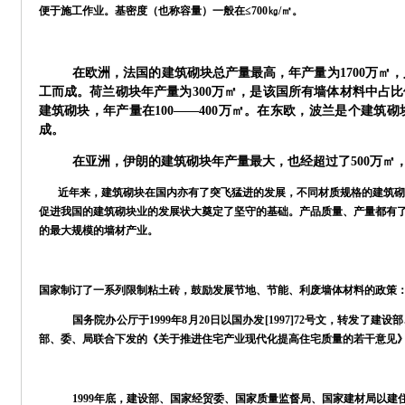
便于施工作业。基密度（也称容量）一般在≤700㎏/㎡。
在欧洲，法国的建筑砌块总产量最高，年产量为
1700万
工而成。荷兰砌块年产量为300万㎡，是该国所有墙体材料中占
建筑砌块，年产量在100——400万㎡。在东欧，波兰是个建
成。
在亚洲，伊朗的建筑砌块年产量最大，也经超过了
500万㎡
近年来，建筑砌块在国内亦有了突飞猛进的发展，不同材质规格的建筑砌
促进我国的建筑砌块业的发展状大奠定了坚守的基础。产品质量、产量都有
的最大规模的墙材产业。
国家制订了一系列限制粘土砖，鼓励发展节地、节能、利废墙体材料的政策
国务院办公厅于
1999年8月20日以国办发[1997]72号文，转
部、委、局联合下发的《关于推进住宅产业现代化提高住宅质量的若干意见》
1999年底，建设部、国家经贸委、国家质量监督局、国家建材局以建住房