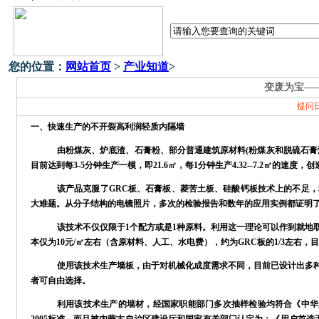
您的位置：
网站首页
>
产业知道
>
变废为宝—
提问
一
、快速生产的不开裂高利润轻质内隔墙
由粉煤灰、炉底渣、石膏粉、部分普通建筑原材料
(粉煤灰和脱硫石
目前达到每3-5分钟生产一模，即21.6㎡，每1分钟生产4.32--7.2㎡的速度，创
该产品克服了
GRC板、石膏板、菱苦土板、硅酸钙板技术上的不足，
大难题。从分子结构的电镜照片，多次的检验报告和数年的应用实例都证明了
该技术不仅仅限于
1个配方或是1种原料。利用这一理论可以作到就
本仅为10元/㎡左右（含原材料、人工、水电费），约为GRC板的1/3左右，
使用该技术生产墙板，由于对机械化成度需求不同，目前已设计出多
者可自由选择。
利用该技术生产的墙材，经国家职能部门多次抽样检验均符合《中华