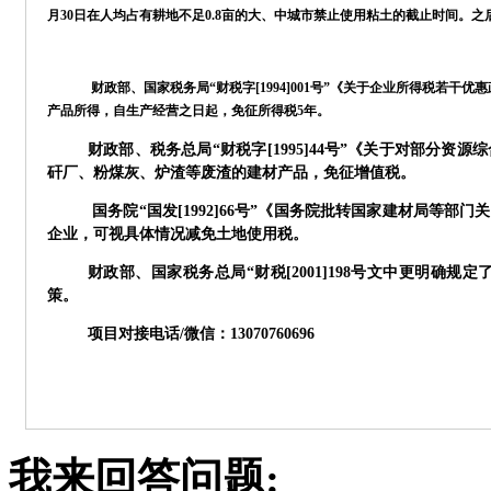
月30日在人均占有耕地不足0.8亩的大、中城市禁止使用粘土的截止时间。之
财政部、国家税务局“财税字[1994]001号”《关于企业所得税若干优
产品所得，自生产经营之日起，
免征所得税5年
。
财政部、税务总局
“财税字[1995]44号”《关于对部分
矸厂、粉煤灰、炉渣等废渣的建材产品，
免征增值税
。
国务院“国发[1992]66号”《国务院批转国家建材局等
企业，可视具体情况
减免土地使用税
。
财政部、国家税务总局
“财税[2001]198号文中更明
策
。
项目对接电话/微信：13070760696
我来回答问题: