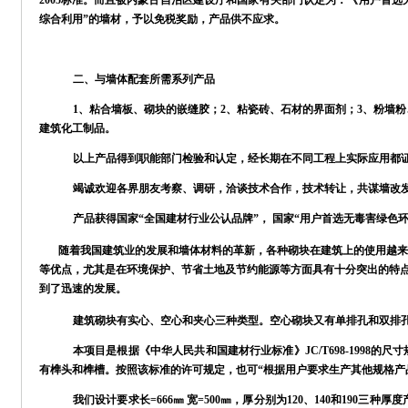
2005标准。而且被内蒙古自治区建设厅和国家有关部门认定为：《用户首
综合利用”的墙材，予以免税奖励，产品供不应求。
二、与墙体配套所需系列产品
1、粘合墙板、砌块的嵌缝胶；2、粘瓷砖、石材的界面剂；3、粉墙粉、
建筑化工制品。
以上产品得到职能部门检验和认定，经长期在不同工程上实际应用都
竭诚欢迎各界朋友考察、调研，洽谈技术合作，技术转让，共谋墙改
产品获得国家“全国建材行业公认品牌”，
国家“用户首选无毒害绿色环
随着我国建筑业的发展和墙体材料的革新，各种砌块在建筑上的使用越来
等优点，尤其是在环境保护、节省土地及节约能源等方面具有十分突出的特
到了迅速的发展。
建筑砌块有实心、空心和夹心三种类型。空心砌块又有单排孔和双排
本项目是根据《中华人民共和国建材行业标准》
JC/T698-199
有榫头和榫槽。按照该标准的许可规定，也可“根据用户要求生产其他规格产
我们设计要求长
=666㎜ 宽=500㎜，厚分别为120、140和19