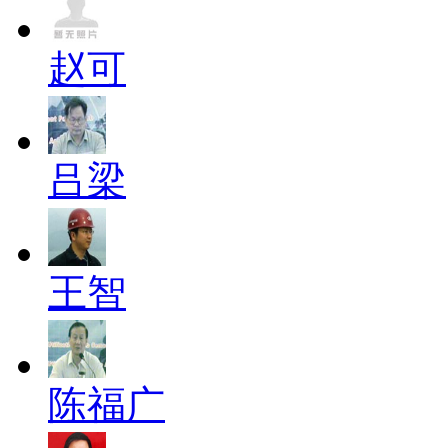
赵可
吕梁
王智
陈福广