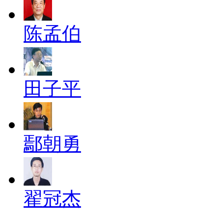
陈孟伯
田子平
鄢朝勇
翟冠杰