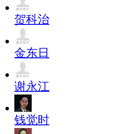
贺科治
金东日
谢永江
钱觉时