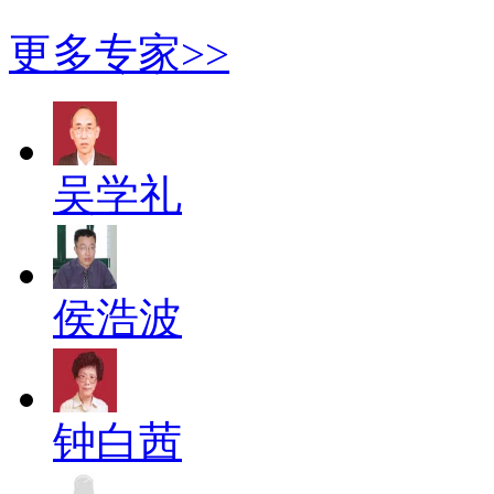
更多专家>>
吴学礼
侯浩波
钟白茜